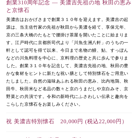
創業310周年記念 ― 美濃吉先祖の地 秋田の恵み
と京懐石
美濃吉はおかげさまで創業３１０年を迎えます。美濃吉の起
源は、当主佐竹家の先祖が秋田から美濃を経て、享保元年、
京の三条大橋のたもとで腰掛け茶屋を開いたことに始まりま
す。江戸時代に京都所司代より「川魚生洲八軒」のうちの一
軒として認可を得て以来、今日まで名物の鰻、鮎、すっぽん
などの川魚料理を中心に、京料理の歴史と共に歩んで参りま
した。創業３１０年を記念して、美濃吉先祖の地、秋田の豊
かな食材をヒントに新たな祝い膳として特別懐石をご用意い
たしました。自然の滋味あふれる秋田の恵み、比内地鶏、秋
田牛、秋田米など名品の数々と京のうまだしや京白みそ、京
野菜との共演です。令和の新時代にふさわしい伝承と趣向を
こらした京懐石をお楽しみください。
祝 美濃吉特別懐石 20,000円 (税込22,000円）