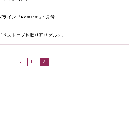
ライン『Komachi』5月号
『ベストオブお取り寄せグルメ』
‹
1
2